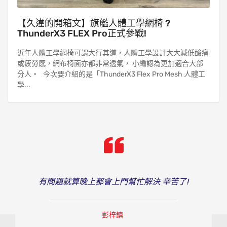
【久違的開箱文】旗艦⼈體⼯學網椅 ?
ThunderX3 FLEX Pro正式參戰!
近年⼈體⼯學網椅可謂⼤⾏其道，⼈體⼯學設計⼤⼤減低酸痛
或疲勞感，網布椅⾯亦都非常透氣， ⼩編認為更加適合大部
分人。 今次要介紹的是「ThunderX3 Flex Pro Mesh ⼈體⼯
學...
有問題就算晚上都會上門幫忙解決 辛苦了!
彭梓鎮