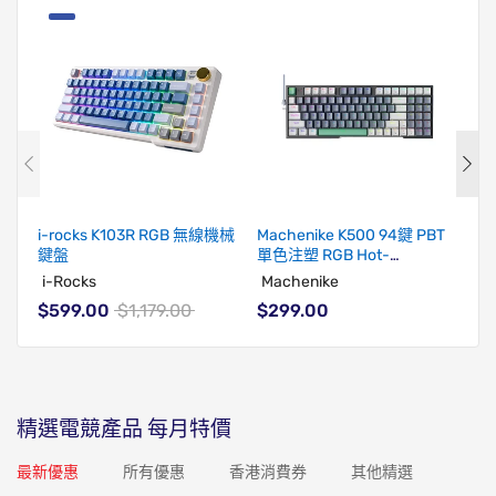
i-rocks K103R RGB 無線機械
Machenike K500 94鍵 PBT
RA
鍵盤
單色注塑 RGB Hot-
Pr
Swappable機械鍵盤
i-Rocks
Machenike
R
$599.00
$1,179.00
$299.00
$
精選電競產品
每月特價
最新優惠
所有優惠
香港消費券
其他精選