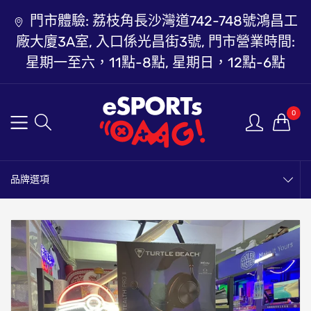
門市體驗: 荔枝角長沙灣道742-748號鴻昌工
廠大廈3A室, 入口係光昌街3號, 門市營業時間:
星期一至六，11點-8點, 星期日，12點-6點
0
品牌選項