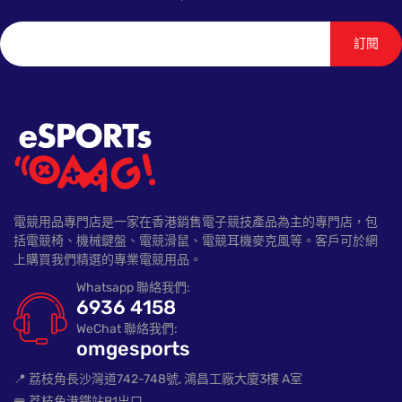
訂閱
電競用品專門店是一家在香港銷售電子競技產品為主的專門店，包
括電競椅、機械鍵盤、電競滑鼠、電競耳機麥克風等。客戶可於網
上購買我們精選的專業電競用品。
Whatsapp 聯絡我們:
6936 4158
WeChat 聯絡我們:
omgesports
📍 荔枝角長沙灣道742-748號, 鴻昌工廠大廈3樓 A室
🚝 荔枝角港鐵站B1出口