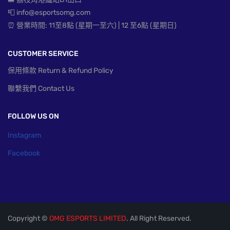
📮 info@esportsomg.com
⏰ 營業時間: 11至8點 (星期一至六) | 12 至6點 (星期日)
CUSTOMER SERVICE
保用條款 Return & Refund Policy
聯繫我們 Contact Us
FOLLOW US ON
Instagram
Facebook
Copyright ©
OMG ESPORTS LIMITED
. All Right Reserved.