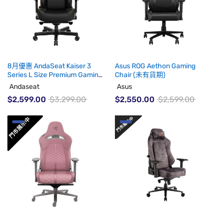
8月優惠 AndaSeat Kaiser 3
Asus ROG Aethon Gaming
Series L Size Premium Gaming
Chair (未有貨期)
Chair (代理有貨)
Andaseat
Asus
$2,599.00
$3,299.00
$2,550.00
$2,599.00