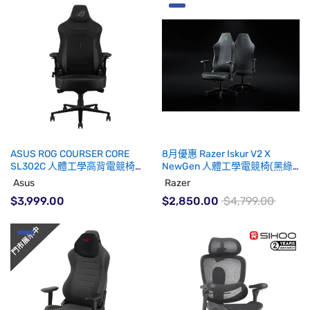
ASUS ROG COURSER CORE
8月優惠 Razer Iskur V2 X
SL302C 人體工學高背電競椅
NewGen 人體工學電競椅(黑綠
(代理有貨)
色)
Asus
Razer
$3,999.00
$2,850.00
$4,799.00