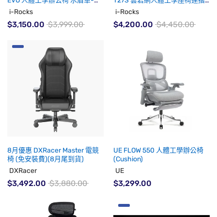
EVO 人體工學辦公椅 水盾革-鼠
T27S 雲岩網人體工學座椅連摺
尾草綠 (代理有貨)
疊腿托 隕石灰 (代理有貨)
i-Rocks
i-Rocks
$3,150.00
$3,999.00
$4,200.00
$4,450.00
8月優惠 DXRacer Master 電競
UE FLOW 550 人體工學辦公椅
椅 (免安裝費)(8月尾到貨)
(Cushion)
DXRacer
UE
$3,492.00
$3,880.00
$3,299.00