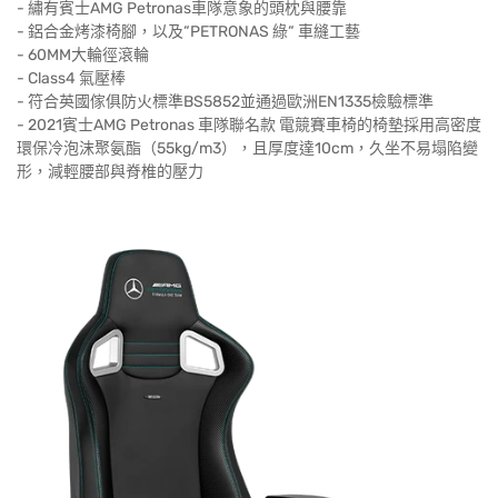
- 繡有賓士AMG Petronas車隊意象的頭枕與腰靠
- 鋁合金烤漆椅腳，以及“PETRONAS 綠“ 車縫工藝
- 60MM大輪徑滾輪
- Class4 氣壓棒
- 符合英國傢俱防火標準BS5852並通過歐洲EN1335檢驗標準
- 2021賓士AMG Petronas 車隊聯名款 電競賽車椅的椅墊採用高密度
環保冷泡沫聚氨酯（55kg/m3），且厚度達10cm，久坐不易塌陷變
形，減輕腰部與脊椎的壓力