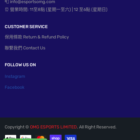
📮 info@esportsomg.com
⏰ 營業時間: 11至8點 (星期一至六) | 12 至6點 (星期日)
CUSTOMER SERVICE
保用條款 Return & Refund Policy
聯繫我們 Contact Us
FOLLOW US ON
Instagram
Facebook
Copyright ©
OMG ESPORTS LIMITED
. All Right Reserved.
付款方式