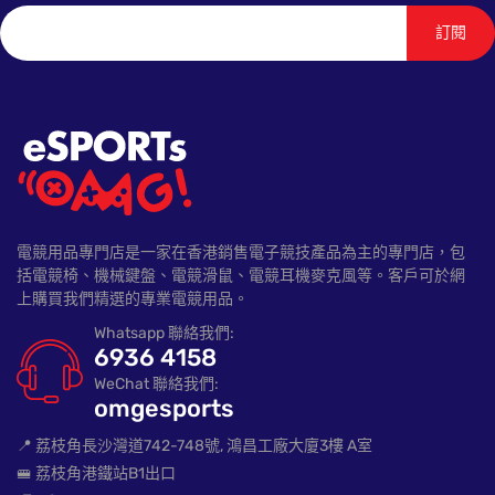
訂閱
電競用品專門店是一家在香港銷售電子競技產品為主的專門店，包
括電競椅、機械鍵盤、電競滑鼠、電競耳機麥克風等。客戶可於網
上購買我們精選的專業電競用品。
Whatsapp 聯絡我們:
6936 4158
WeChat 聯絡我們:
omgesports
📍 荔枝角長沙灣道742-748號, 鴻昌工廠大廈3樓 A室
🚝 荔枝角港鐵站B1出口