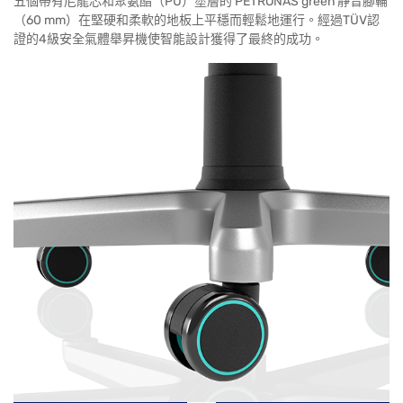
五個帶有尼龍芯和聚氨酯（PU）塗層的'PETRONAS green'靜音腳輪
（60 mm）在堅硬和柔軟的地板上平穩而輕鬆地運行。經過TÜV認
證的4級安全氣體舉昇機使智能設計獲得了最終的成功。