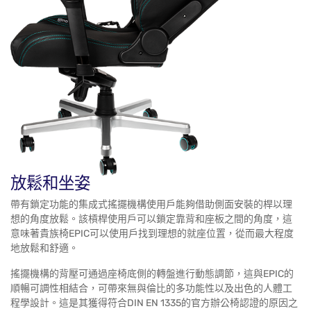
放鬆和坐姿
帶有鎖定功能的集成式搖擺機構使用戶能夠借助側面安裝的桿以理
想的角度放鬆。該槓桿使用戶可以鎖定靠背和座板之間的角度，這
意味著貴族椅EPIC可以使用戶找到理想的就座位置，從而最大程度
地放鬆和舒適。
搖擺機構的背壓可通過座椅底側的轉盤進行動態調節，這與EPIC的
順暢可調性相結合，可帶來無與倫比的多功能性以及出色的人體工
程學設計。這是其獲得符合DIN EN 1335的官方辦公椅認證的原因之