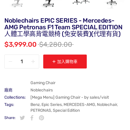
Noblechairs EPIC SERIES - Mercedes-
AMG Petronas F1 Team SPECIAL EDITION
人體工學高背電競椅 (免安裝費)(代理有貨)
$3,999.00
$4,280.00
加入購物車
Gaming Chair
廠商
Noblechairs
Collections:
[Mega Menu] Gaming Chair - by sales/visit
Tags:
Benz
,
Epic Series
,
MERCEDES-AMG
,
Noblechair
,
PETRONAS
,
Special Edition
Share:
在 Twitter 上發佈 Twitter 貼文
在新視窗中開啟。
分享至 Facebook
在新視窗中開啟。
在 Pinterest 上發佈 Pin 貼文
在新視窗中開啟。