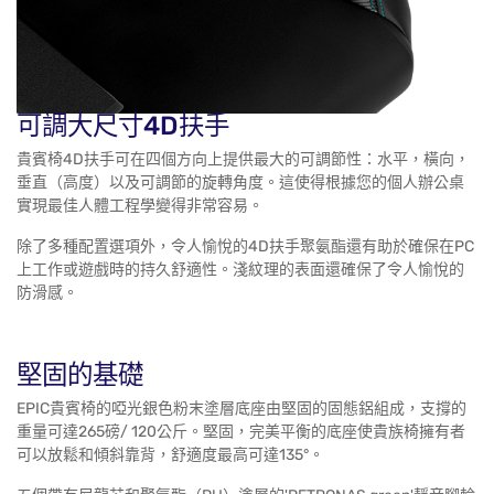
可調大尺寸4D扶手
貴賓椅4D扶手可在四個方向上提供最大的可調節性：水平，橫向，
垂直（高度）以及可調節的旋轉角度。這使得根據您的個人辦公桌
實現最佳人體工程學變得非常容易。
除了多種配置選項外，令人愉悅的4D扶手聚氨酯還有助於確保在PC
上工作或遊戲時的持久舒適性。淺紋理的表面還確保了令人愉悅的
防滑感。
堅固的基礎
EPIC貴賓椅的啞光銀色粉末塗層底座由堅固的固態鋁組成，支撐的
重量可達265磅/ 120公斤。堅固，完美平衡的底座使貴族椅擁有者
可以放鬆和傾斜靠背，舒適度最高可達135°。