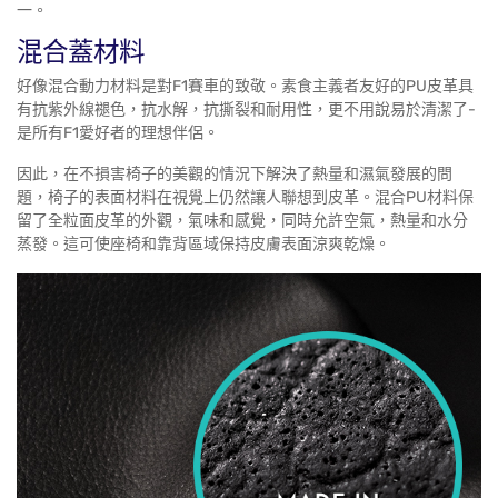
一。
混合蓋材料
好像混合動力材料是對F1賽車的致敬。素食主義者友好的PU皮革具
有抗紫外線褪色，抗水解，抗撕裂和耐用性，更不用說易於清潔了-
是所有F1愛好者的理想伴侶。
因此，在不損害椅子的美觀的情況下解決了熱量和濕氣發展的問
題，椅子的表面材料在視覺上仍然讓人聯想到皮革。混合PU材料保
留了全粒面皮革的外觀，氣味和感覺，同時允許空氣，熱量和水分
蒸發。這可使座椅和靠背區域保持皮膚表面涼爽乾燥。