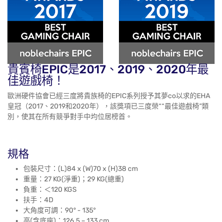
貴賓椅EPIC是2017、2019、2020年最
佳遊戲椅！
歐洲硬件協會已經三度將貴族椅的EPIC系列授予其夢co以求的EHA
皇冠（2017、2019和2020年），該獎項已三度榮““最佳遊戲椅”類
別，使其在所有競爭對手中均位居榜首。
規格
包裝尺寸：(L)84 x (W)70 x (H)38 cm
重量：27 KG(淨重)；29 KG(總重)
負重：＜120 KGS
扶手：4D
大角度可調：90° - 135°
高(含底座)：126.5 – 133 cm