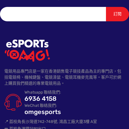
訂閱
電競用品專門店是一家在香港銷售電子競技產品為主的專門店，包
括電競椅、機械鍵盤、電競滑鼠、電競耳機麥克風等。客戶可於網
上購買我們精選的專業電競用品。
Whatsapp 聯絡我們:
6936 4158
WeChat 聯絡我們:
omgesports
📍 荔枝角長沙灣道742-748號, 鴻昌工廠大廈3樓 A室
🚝 荔枝角港鐵站B1出口