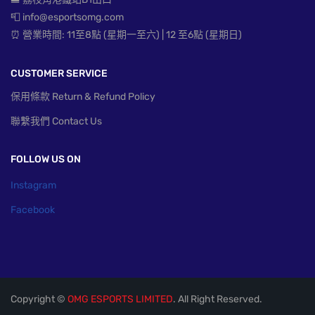
📮 info@esportsomg.com
⏰ 營業時間: 11至8點 (星期一至六) | 12 至6點 (星期日)
CUSTOMER SERVICE
保用條款 Return & Refund Policy
聯繫我們 Contact Us
FOLLOW US ON
Instagram
Facebook
Copyright ©
OMG ESPORTS LIMITED
. All Right Reserved.