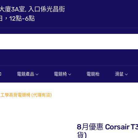
大廈3A室, 入口係光昌街
日，12點-6點
C
電競產品
電競椅
電競枱
滑鼠
23 人體工學高背電競椅 (代理有貨)
8月優惠 Corsair
貨)