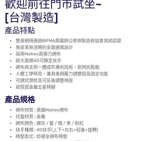
歡迎前往門市試坐~
[台灣製造]
產品特點
整張網椅通過BIFMA美國辦公傢俱製造商協會測試認證
無皮革無泡棉的全面通風設計
採用Matrex高彈力網布
超大面積4D可鎖定扶手
網布與支架一體成形專利技術，耐用抗鬆脫
人體工學椅背，兼具後傾壓力調整鈕及固定功能
可調式頭枕及可前後調整椅座
超質感金屬五星椅腳
產品規格
網布材質 : 美國Matrex網布
托盤材質 : 金屬
網布顏色 : 銀灰
/ 藍 / 橘 / 黑 / 粉紅
扶手種類 : 4D扶手(上下+左右+前後+旋轉)
椅墊型式 : 舒適全網布椅墊