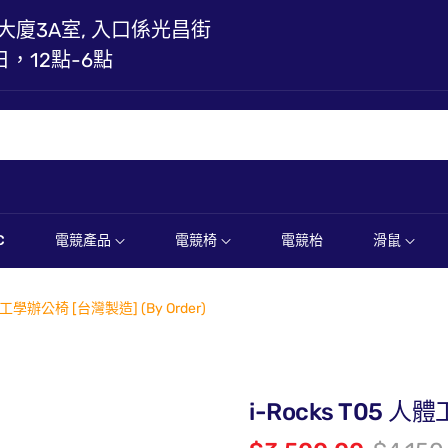
大廈3A室, 入口係光昌街
日，12點-6點
C
電競產品
電競椅
電競枱
滑鼠
人體工學辦公椅 [台灣製造] (By Order)
i-Rocks T05 人