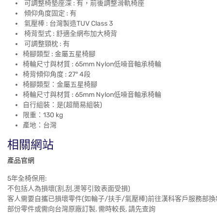
可調整椅墊座深 : 有，前後調整滑軌椅座
傾仰角度固定 : 有
氣壓棒 : 台灣製造TUV Class 3
椅背型式 : 舒適全網布加大椅背
可調整頸枕 : 有
椅腳類型 : 金屬五星椅腳
椅輪尺寸與材質 : 65mm Nylon低噪音軸承椅輪
椅背傾仰角度 : 27° 4段
椅腳類型：金屬五星椅腳
椅輪尺寸與材質 : 65mm Nylon低噪音軸承椅輪
自行組裝：是(超簡易組裝)
限重：130 kg
產地：台灣
相關網站
產品官網
5年全椅保用:
不包括人為損壞(割,刮,燙等引致表面受損)
客人需要自攜已損壞零件(如輪子/扶手/氣壓棒)前往漢科客戶服務部換
部份零件或需向台灣原廠訂製, 需時較長, 請先查詢