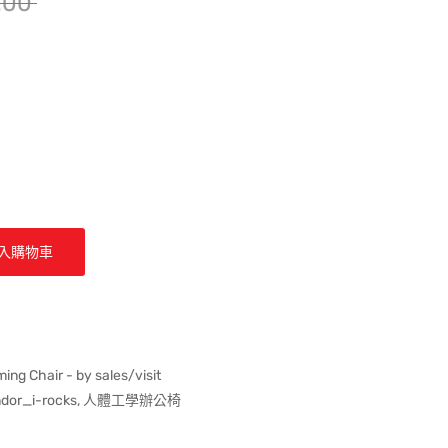
.00
入購物車
ng Chair - by sales/visit
dor_i-rocks
,
人體工學辦公椅
ter 貼文
k
。
st 上發佈 Pin 貼文
開啟。