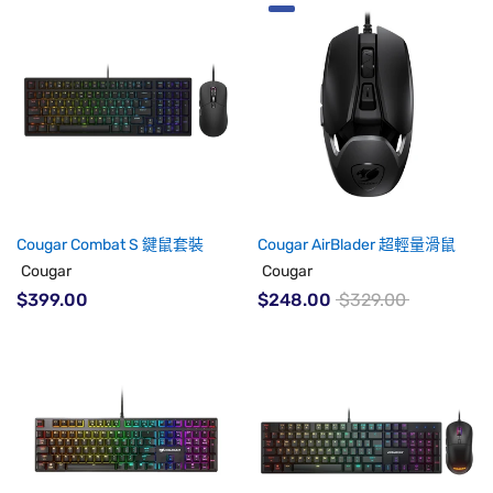
Cougar Combat S 鍵鼠套裝
Cougar AirBlader 超輕量滑鼠
Cougar
Cougar
$399.00
$248.00
$329.00