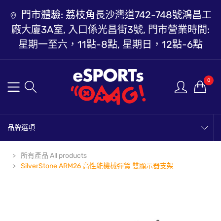
門市體驗: 荔枝角長沙灣道742-748號鴻昌工
廠大廈3A室, 入口係光昌街3號, 門市營業時間:
星期一至六，11點-8點, 星期日，12點-6點
0
品牌選項
所有產品 All products
SilverStone ARM26 高性能機械彈簧 雙顯示器支架