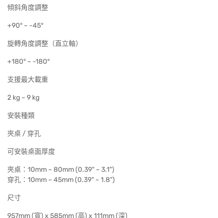
傾斜角度調整
+90° ~ -45°
旋轉角度調整（直立軸）
+180° ~ -180°
支援最大載重
2 kg ~ 9 kg
安裝種類
夾桌 / 穿孔
可安裝桌面厚度
夾桌：10mm ~ 80mm (0.39" ~ 3.1")
穿孔：10mm ~ 45mm (0.39" ~ 1.8")
尺寸
957mm (寬) x 585mm (高) x 111mm (深)