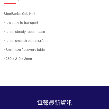
SteelSeries QcK Mini
• It is easy to transport
• It has steady rubber base
• It has smooth cloth surface
• Small size fits every table
• 250 x 210 x 2mm
電郵最新資訊