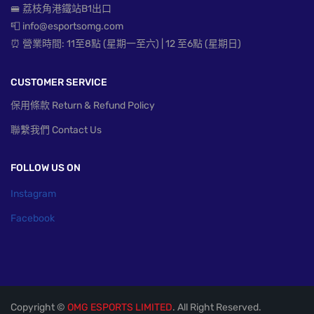
🚝 荔枝角港鐵站B1出口
📮 info@esportsomg.com
⏰ 營業時間: 11至8點 (星期一至六) | 12 至6點 (星期日)
CUSTOMER SERVICE
保用條款 Return & Refund Policy
聯繫我們 Contact Us
FOLLOW US ON
Instagram
Facebook
Copyright ©
OMG ESPORTS LIMITED
. All Right Reserved.