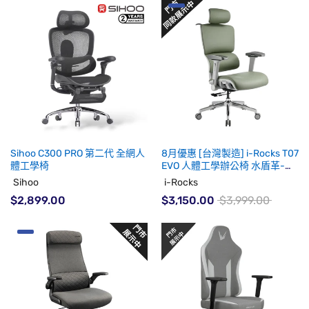
Sihoo C300 PRO 第二代 全網人
8月優惠 [台灣製造] i-Rocks T07
體工學椅
EVO 人體工學辦公椅 水盾革-鼠
尾草綠 (代理有貨)
Sihoo
i-Rocks
$2,899.00
$3,150.00
$3,999.00