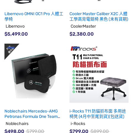
Libernovo OMNI OC1 Pro 人體工
Cooler Master Caliber X2C 人體
學椅
工學高背電競椅 黑色 (未有貨期)
Libernovo
CoolerMaster
$5,499.00
$2,380.00
Noblechairs Mercedes-AMG
i-Rocks T11 防貓抓布面 多用途
Petronas Formula One Team
椅凳 (4月中至尾到貨)(包送貨)
Edition 記憶棉頸枕腰枕套裝 (代
Noblechairs
i-Rocks
理有貨)
$498.00
$799.00
$799.00
$899.00