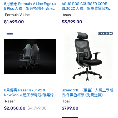
8月優惠 Formula V Line Ergolux
ASUS ROG COURSER CORE
5 Plus 人體工學網椅(藍色香港
SL302C 人體工學高背電競椅
版)(代理有貨)
(代理有貨)
Formula V Line
Asus
$1,699.00
$3,999.00
8月優惠 Razer Iskur V2 X
Szeeo S1C （棉坐）人體工學辦
NewGen 人體工學電競椅(黑綠
公椅 黑色框架 (免費送貨)
色)
Razer
Toai
$2,850.00
$4,799.00
$799.00