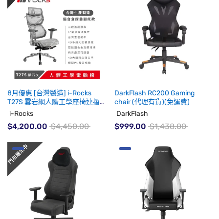
8月優惠 [台灣製造] i-Rocks
DarkFlash RC200 Gaming
T27S 雲岩網人體工學座椅連摺
chair (代理有貨)(免運費)
疊腿托 隕石灰 (代理有貨)
i-Rocks
DarkFlash
$4,200.00
$4,450.00
$999.00
$1,438.00