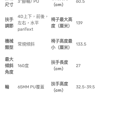
3''腳輪/ PU
60.5
尺寸
（cm）
4D上下，前後，
扶手
椅子最大高
左右，水平
139
調節
度（厘米）
panText
機械
椅子高度最
常規傾斜
133.5
類型
小（厘米）
最大
扶手長度
傾斜
160度
27
（cm）
角度
扶手高度
輪
65MM PU覆蓋
32.5-39.5
（cm）