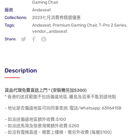
Gaming Chair
廠商
Andaseat
Collections:
2023七月消費券精選優惠
Tags:
Andaseat
,
Premium Gaming Chair
,
T-Pro 2 Series
,
vendor_andaseat
Share:
在 Twitter 上發佈 Twitter 貼文
在新視窗中開啟。
分享至 Facebook
在新視窗中開啟。
在 Pinterest 上發佈 Pin 貼文
在新視窗中開啟。
Description
貨品代理免費直送上門 * (安裝需另加$300)
* 香港的送貨範圍不包括偏遠地區, 離島及貨車不能到達地點
-
地址是否
偏遠地區可向同事查詢, 電話/Whatsapp: 63964158
- 如派送偏遠地區額外收費:$100
- 如派送馬灣及愉景灣需額外收費:$250
- 如沒有電梯直達，需要上樓梯，需另外收費 (每層$100)