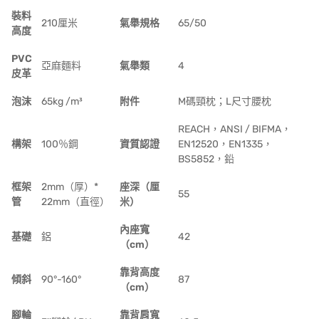
裝料
210厘米
氣舉規格
65/50
高度
PVC
亞麻麵料
氣舉類
4
皮革
泡沫
65kg /m³
附件
M碼頸枕；L尺寸腰枕
REACH，ANSI / BIFMA，
構架
100％鋼
資質認證
EN12520，EN1335，
BS5852，鉛
框架
2mm（厚）*
座深（厘
55
管
22mm（直徑）
米）
內座寬
基礎
鋁
42
（cm）
靠背高度
傾斜
90°-160°
87
（cm）
腳輪
靠背肩寬