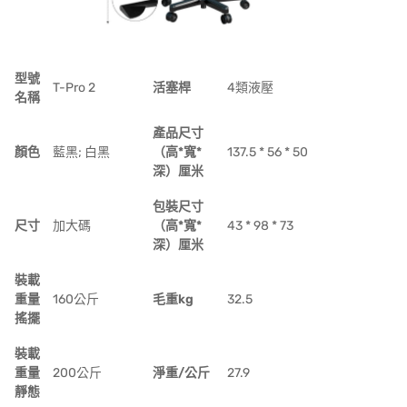
型號
T-Pro 2
活塞桿
4類液壓
名稱
產品尺寸
顏色
藍黑;
白黑
（高*寬*
137.5 * 56 * 50
深）厘米
包裝尺寸
尺寸
加大碼
（高*寬*
43 * 98 * 73
深）厘米
裝載
重量
160公斤
毛重kg
32.5
搖擺
裝載
重量
200公斤
淨重/公斤
27.9
靜態