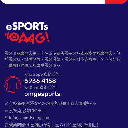
電競用品專門店是一家在香港銷售電子競技產品為主的專門店，包
括電競椅、機械鍵盤、電競滑鼠、電競耳機麥克風等。客戶可於網
上購買我們精選的專業電競用品。
Whatsapp 聯絡我們:
6936 4158
WeChat 聯絡我們:
omgesports
📍 荔枝角長沙灣道742-748號, 鴻昌工廠大廈3樓 A室
🚝 荔枝角港鐵站B1出口
📮 info@esportsomg.com
⏰ 營業時間: 11至8點 (星期一至六) | 12 至6點 (星期日)