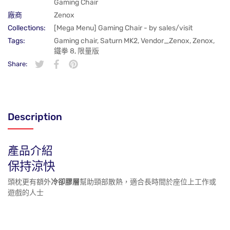
Gaming Chair
廠商
Zenox
Collections:
[Mega Menu] Gaming Chair - by sales/visit
Tags:
Gaming chair
,
Saturn MK2
,
Vendor_Zenox
,
Zenox
,
鐵拳 8
,
限量版
Share:
在 Twitter 上發佈 Twitter 貼文
在新視窗中開啟。
分享至 Facebook
在新視窗中開啟。
在 Pinterest 上發佈 Pin 貼文
在新視窗中開啟。
Description
產品介紹
保持涼快
頭枕更有額外
冷卻膠層
幫助頸部散熱，適合長時間於座位上工作或
遊戲的人士