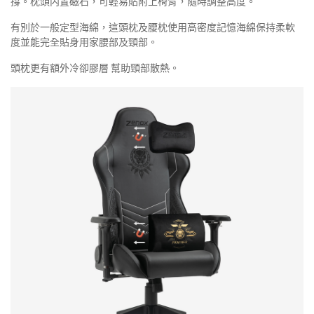
撐。枕頭内置磁石，可輕易貼附上椅背，隨時調整高度。
有別於一般定型海綿，這頭枕及腰枕使用高密度記憶海綿保持柔軟
度並能完全貼身用家腰部及頸部。
頭枕更有額外冷卻膠層 幫助頸部散熱。