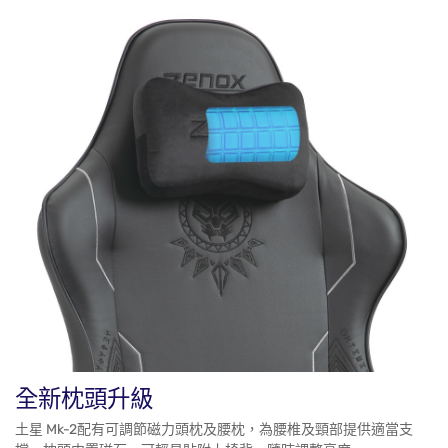
全新枕頭升級
土星 Mk-2配有可調節磁力頭枕及腰枕，為腰椎及頸部提供適當支