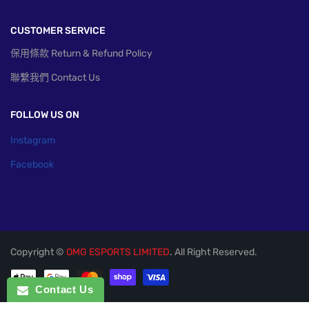
CUSTOMER SERVICE
保用條款 Return & Refund Policy
聯繫我們 Contact Us
FOLLOW US ON
Instagram
Facebook
Copyright ©
OMG ESPORTS LIMITED
. All Right Reserved.
付款方式
Contact Us