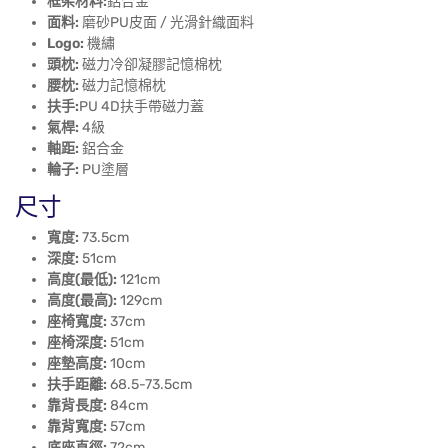
框架材料:
鋁合金
面料:
磨砂PU皮面 / 光滑針織面料
Logo:
機繡
頭枕:
磁力冷卻凝膠記憶棉枕
腰枕:
磁力記憶棉枕
扶手:
PU 4D扶手帶磁力蓋
氣桿:
4級
軸距:
鋁合金
輪子:
PU塗層
尺寸
寬度:
73.5cm
深度:
51cm
高度(最低):
121cm
高度(最高):
129cm
座椅寬度:
37cm
座椅深度:
51cm
座墊高度:
10cm
扶手距離:
68.5-73.5cm
靠背長度:
84cm
靠背寬度:
57cm
底座直徑:
72cm