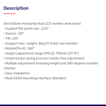
Description
SilverStone Horizontal dual LCD monitor desk stand
• Support flat panel size: ≦24"
• Swivel: ±20°
• Tilt: ±20°
• Support max. weight: 8Kg (17.6 lbs)/ per monitor
• Rotate(Pivot): 360°
• Height adjustment range (POLE): 705mm (27.76")
• Smart torque spring ensures hassle-free adjustment
• Multiple adjustment including height and 360 degrees monitor
rotation
• Easy installation
• Meet VESA Mounting Interface Standard