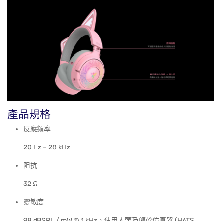
產品規格
反應頻率
20 Hz – 28 kHz
阻抗
32 Ω
靈敏度
98 dBSPL / mW @ 1 kHz，使用人頭及軀幹仿真器 (HATS,