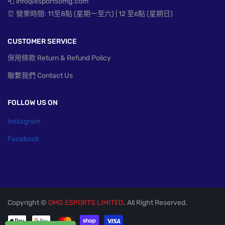
📮 info@esportsomg.com
⏰ 營業時間: 11至8點 (星期一至六) | 12 至6點 (星期日)
CUSTOMER SERVICE
保用條款 Return & Refund Policy
聯繫我們 Contact Us
FOLLOW US ON
Instagram
Facebook
Copyright ©
OMG ESPORTS LIMITED
. All Right Reserved.
付款方式