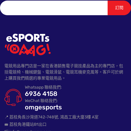
訂閱
電競用品專門店是一家在香港銷售電子競技產品為主的專門店，包
括電競椅、機械鍵盤、電競滑鼠、電競耳機麥克風等。客戶可於網
上購買我們精選的專業電競用品。
Whatsapp 聯絡我們:
6936 4158
WeChat 聯絡我們:
omgesports
📍 荔枝角長沙灣道742-748號, 鴻昌工廠大廈3樓 A室
🚝 荔枝角港鐵站B1出口