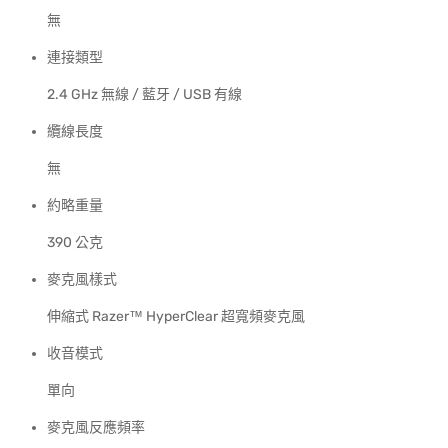
無
連接類型
2.4 GHz 無線 / 藍牙 / USB 有線
纜線長度
無
約略重量
390 公克
麥克風樣式
伸縮式 Razer™ HyperClear 超寬頻麥克風
收音模式
單向
麥克風反應頻率