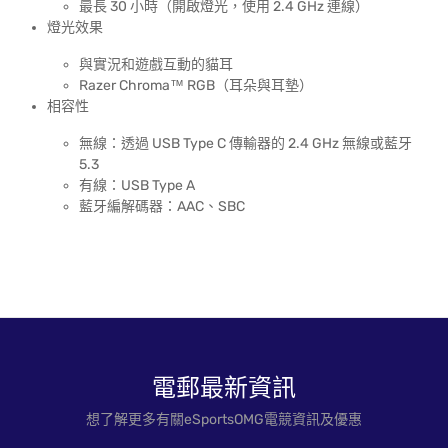
最長 30 小時（開啟燈光，使用 2.4 GHz 連線）
燈光效果
與實況和遊戲互動的貓耳
Razer Chroma™ RGB（耳朵與耳墊）
相容性
無線：透過 USB Type C 傳輸器的 2.4 GHz 無線或藍牙
5.3
有線：USB Type A
藍牙編解碼器：AAC、SBC
電郵最新資訊
想了解更多有關eSportsOMG電競資訊及優惠