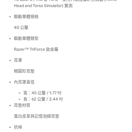
Head and Torso Simulator) 實測
驅動單體規格
40 公釐
驅動單體類型
Razer™ TriForce 鈦金屬
耳罩
橢圓形耳墊
內耳罩直徑
寬：45 公釐 / 1.77 吋
長：62 公釐 / 2.44 吋
耳墊材質
蛋白皮革與記憶泡綿耳墊
抗噪