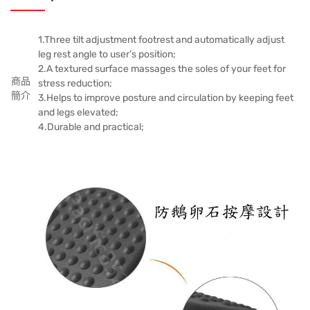
1.Three tilt adjustment footrest and automatically adjust
leg rest angle to user’s position;
2.A textured surface massages the soles of your feet for
商品
stress reduction;
簡介
3.Helps to improve posture and circulation by keeping feet
and legs elevated;
4.Durable and practical;