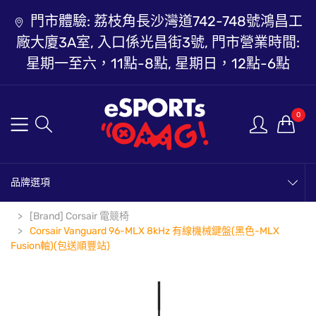
門市體驗: 荔枝角長沙灣道742-748號鴻昌工
廠大廈3A室, 入口係光昌街3號, 門市營業時間:
星期一至六，11點-8點, 星期日，12點-6點
0
品牌選項
[Brand] Corsair 電競椅
Corsair Vanguard 96-MLX 8kHz 有線機械鍵盤(黑色-MLX
Fusion軸)(包送順豐站)