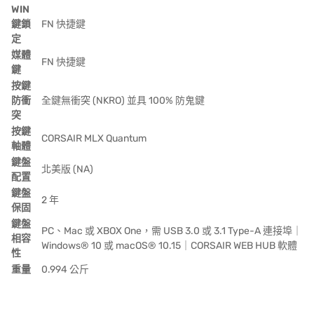
WIN
鍵鎖
FN 快捷鍵
定
媒體
FN 快捷鍵
鍵
按鍵
防衝
全鍵無衝突 (NKRO) 並具 100% 防鬼鍵
突
按鍵
CORSAIR MLX Quantum
軸體
鍵盤
北美版 (NA)
配置
鍵盤
2 年
保固
鍵盤
PC、Mac 或 XBOX One，需 USB 3.0 或 3.1 Type-A 連接埠｜
相容
Windows® 10 或 macOS® 10.15｜CORSAIR WEB HUB 軟體
性
重量
0.994 公斤