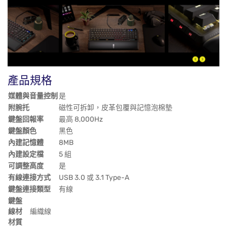
產品規格
媒體與音量控制
是
附腕托
磁性可拆卸，皮革包覆與記憶泡棉墊
鍵盤回報率
最高 8,000Hz
鍵盤顏色
黑色
內建記憶體
8MB
內建設定檔
5 組
可調整高度
是
有線連接方式
USB 3.0 或 3.1 Type-A
鍵盤連接類型
有線
鍵盤
線材
編織線
材質