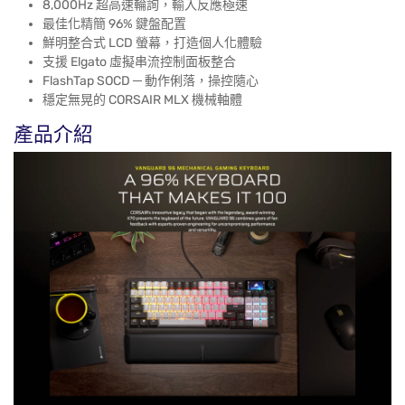
8,000Hz 超高速輪詢，輸入反應極速
最佳化精簡 96% 鍵盤配置
鮮明整合式 LCD 螢幕，打造個人化體驗
支援 Elgato 虛擬串流控制面板整合
FlashTap SOCD ─ 動作俐落，操控隨心
穩定無晃的 CORSAIR MLX 機械軸體
產品介紹