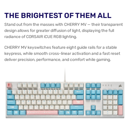
THE BRIGHTEST OF THEM ALL
Stand out from the masses with CHERRY MV — their transparent
design allows for greater diffusion of light, displaying the full
radiance of CORSAIR iCUE RGB lighting.
CHERRY MV keyswitches feature eight guide rails for a stable
keypress, while smooth cross-linear activation and a fast reset
deliver precision, performance, and comfort while gaming.