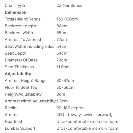
Chair Type
Caliber Series
Dimension
Total Height Range
130-138cm
Backrest Length
86cm
Backrest Width
58cm
Armrest To Armrest
72cm
Seat Width(including sides)
54cm
Seat Depth
54cm
Diameter Of Base
70cm
Seat Thickness
11.5cm
Adjustability
Armrest Height Range
30-37cm
Floor To Seat Top
50-58cm
Height Adjustability
8cm
Armrest Width Adjustability
1.5cm
Recline
90-180 degree
Armrest
4D (lift, sway, swivel, forward)
Headrest
Ultra-comfortable memory foam
Lumbar Support
Ultra-comfortable memory foam