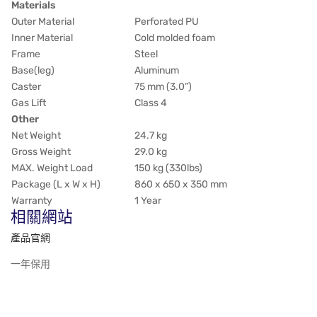
Materials
Outer Material
Perforated PU
Inner Material
Cold molded foam
Frame
Steel
Base(leg)
Aluminum
Caster
75 mm (3.0”)
Gas Lift
Class 4
Other
Net Weight
24.7 kg
Gross Weight
29.0 kg
MAX. Weight Load
150 kg (330lbs)
Package (L x W x H)
860 x 650 x 350 mm
Warranty
1 Year
相關網站
產品官網
一年保用