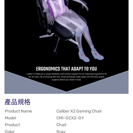
產品規格
Product Name
Caliber X2 Gaming Chair
Model
CMI-GCX2-GY
Product
Chair
Color
Gray