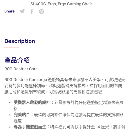
SL400C
,
Ergo
,
Ergo Gaming Chair
Share:
在 Twitter 上發佈 Twitter 貼文
在新視窗中開啟。
分享至 Facebook
在新視窗中開啟。
在 Pinterest 上發佈 Pin 貼文
在新視窗中開啟。
Description
產品介紹
ROG Destrier Core
ROG Destrier Core ergo 遊戲椅具有未來派機器人美學、可實現完美
姿勢的多功能座椅調節、移動遊戲臂支撐模式，並採用耐用的聚酰
胺尼龍和透氣網布製成，可實現舒適的馬拉松遊戲體驗
受機器人啟發的設計：
外骨骼設計為任何遊戲設定增添未來風
格
完美貼合：
最佳的可調節性確保為遊戲等提供最佳的支撐和舒
適度
專為手機遊戲而生：
特殊模式可將扶手提升至 14 厘米，將手臂