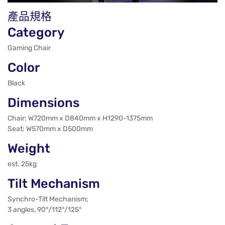
產品規格
Category
Gaming Chair
Color
Black
Dimensions
Chair: W720mm x D840mm x H1290-1375mm
Seat: W570mm x D500mm
Weight
est. 25kg
Tilt Mechanism
Synchro-Tilt Mechanism;
3 angles, 90°/112°/125°