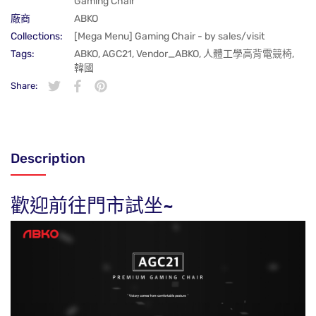
Gaming Chair
廠商
ABKO
Collections:
[Mega Menu] Gaming Chair - by sales/visit
Tags:
ABKO
,
AGC21
,
Vendor_ABKO
,
人體工學高背電競椅
,
韓國
Share:
在 Twitter 上發佈 Twitter 貼文
在新視窗中開啟。
分享至 Facebook
在新視窗中開啟。
在 Pinterest 上發佈 Pin 貼文
在新視窗中開啟。
Description
歡迎前往門市試坐~